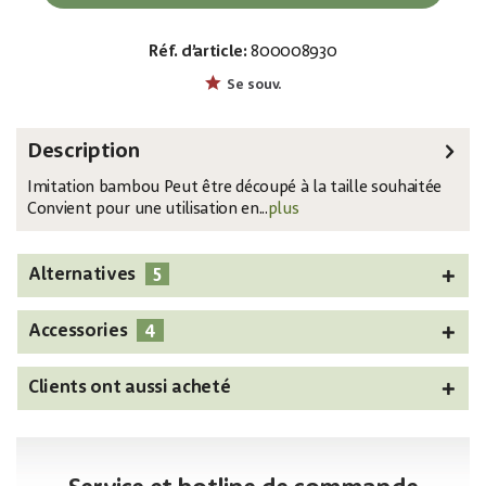
Réf. d’article:
800008930
EAN:
MPN:
4026397427837
83313200
Se souv.
Description
Imitation bambou Peut être découpé à la taille souhaitée
Convient pour une utilisation en...
plus
5
Alternatives
4
Accessories
Clients ont aussi acheté