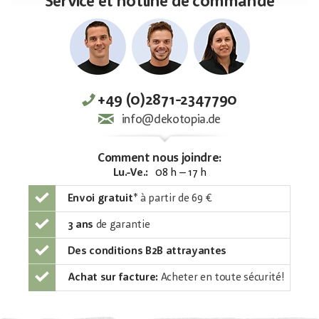
Service et hotline de commande
+49 (0)2871-2347790
info@dekotopia.de
Comment nous joindre:
Lu.-Ve.:
08 h – 17 h
Envoi gratuit
*
à partir de 69 €
3 ans
de garantie
Des conditions B2B attrayantes
Achat sur facture:
Acheter en toute sécurité!