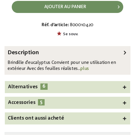
AJOUTER AU PANIER
Réf. d’article:
800010420
EAN:
MPN:
4026397480153
82505622
Se souv.
Description
Brindille d'eucalyptus Convient pour une utilisation en
extérieur Avec des feuilles réalistes...
plus
6
Alternatives
5
Accessories
Clients ont aussi acheté