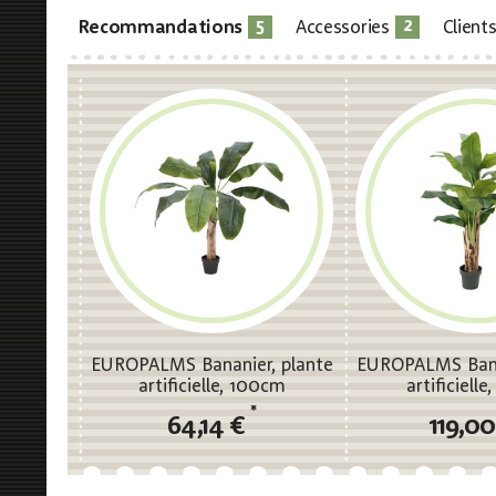
5
2
Recommandations
Accessories
Client
EUROPALMS Bananier, plante
EUROPALMS Bana
artificielle, 100cm
artificiell
*
64,14 €
119,0