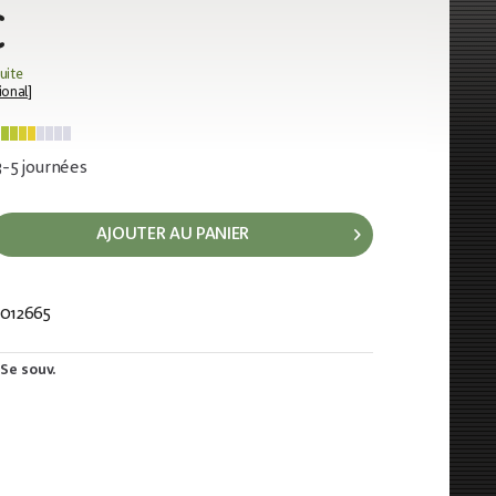
€
uite
ional
]
 3-5 journées
AJOUTER AU PANIER
012665
601
Se souv.