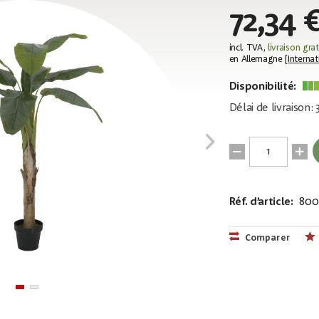
72,34 
incl. TVA,
livraison grat
en Allemagne [
Internat
Disponibilité:
Délai de livraison:
Réf. d’article:
800
EAN:
MPN:
4026397583
82509504
Comparer