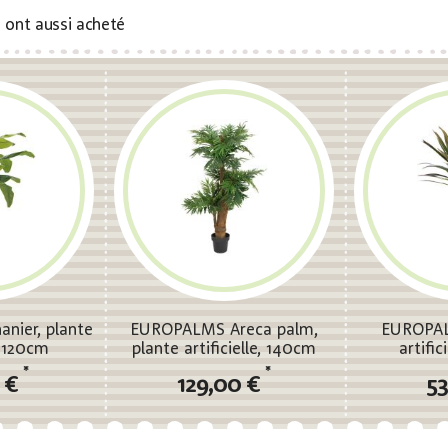
s ont aussi acheté
nier, plante
EUROPALMS Areca palm,
EUROPAL
e, 120cm
plante artificielle, 140cm
artific
*
*
0 €
129,00 €
53