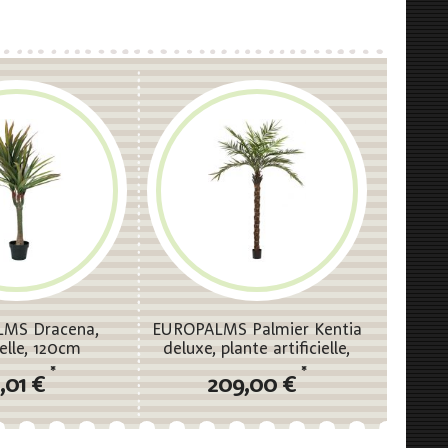
MS Dracena,
EUROPALMS Palmier Kentia
ielle, 120cm
deluxe, plante artificielle,
300cm
*
*
,01 €
209,00 €