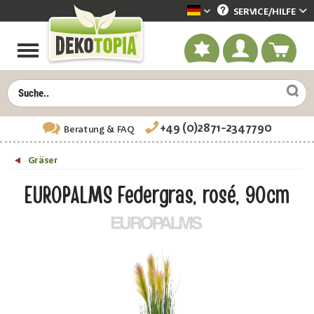
SERVICE/
HILFE
Dekotopia deutsch
+49 (0)2871-2347790
Beratung
& FAQ
Gräser
EUROPALMS Federgras, rosé, 90cm