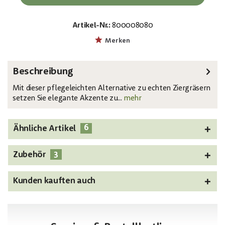
Artikel-Nr.:
800008080
EAN:
MPN:
4026397438260
82505865
Merken
Beschreibung
Mit dieser pflegeleichten Alternative zu echten Ziergräsern
setzen Sie elegante Akzente zu...
mehr
6
Ähnliche Artikel
3
Zubehör
Kunden kauften auch