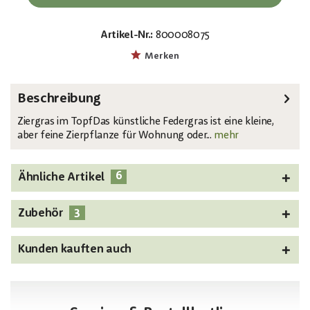
Artikel-Nr.:
800008075
EAN:
MPN:
4026397438253
82505864
Merken
Beschreibung
Ziergras im TopfDas künstliche Federgras ist eine kleine,
aber feine Zierpflanze für Wohnung oder...
mehr
6
Ähnliche Artikel
3
Zubehör
Kunden kauften auch