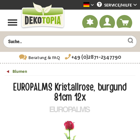
SERVICE/
HILFE
Dekotopia deutsch
+49 (0)2871-2347790
Beratung
& FAQ
Blumen
EUROPALMS Kristallrose, burgund
81cm 12x