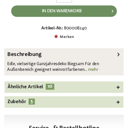
IN DEN WARENKORB
Artikel-Nr.:
800008240
EAN:
MPN:
4026397436655
82600209
Merken
Beschreibung
Edle, vielseitige Ganzjahresdeko Biegsam Für den
Außenbereich geeignet weinrotfarbenen...
mehr
10
Ähnliche Artikel
5
Zubehör