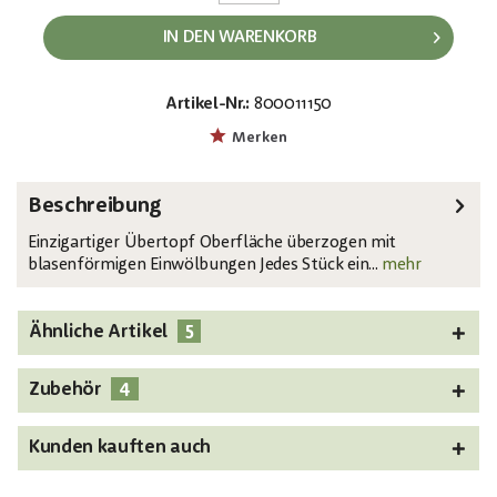
IN DEN WARENKORB
Artikel-Nr.:
800011150
EAN:
MPN:
4026397486353
83011903
Merken
Beschreibung
Einzigartiger Übertopf Oberfläche überzogen mit
blasenförmigen Einwölbungen Jedes Stück ein...
mehr
5
Ähnliche Artikel
4
Zubehör
Kunden kauften auch