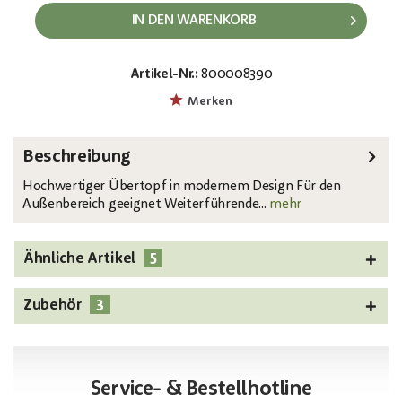
IN DEN WARENKORB
Artikel-Nr.:
800008390
EAN:
MPN:
4026397435962
83011461
Merken
Beschreibung
Hochwertiger Übertopf in modernem Design Für den
Außenbereich geeignet Weiterführende...
mehr
5
Ähnliche Artikel
3
Zubehör
Service- & Bestellhotline