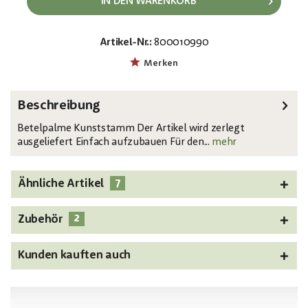
IN DEN WARENKORB
Artikel-Nr.:
800010990
EAN:
MPN:
4026397510430
82509443
Merken
Beschreibung
Betelpalme Kunststamm Der Artikel wird zerlegt
ausgeliefert Einfach aufzubauen Für den...
mehr
7
Ähnliche Artikel
2
Zubehör
Kunden kauften auch