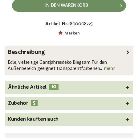
IN DEN WARENKORB
Artikel-Nr.:
800008225
EAN:
MPN:
4026397436594
82600206
Merken
Beschreibung
Edle, vielseitige Ganzjahresdeko Biegsam Für den
Außenbereich geeignet transparentfarbenen...
mehr
10
Ähnliche Artikel
5
Zubehör
Kunden kauften auch