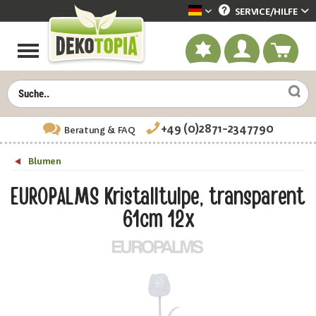
SERVICE/
HILFE
Dekotopia deutsch
+49 (0)2871-2347790
Beratung
& FAQ
Blumen
EUROPALMS Kristalltulpe, transparent
61cm 12x