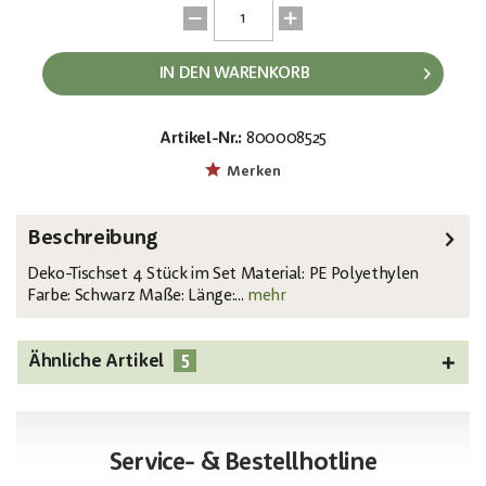
IN DEN WARENKORB
Artikel-Nr.:
800008525
EAN:
MPN:
4026397578546
83011897
Merken
Beschreibung
Deko-Tischset 4 Stück im Set Material: PE Polyethylen
Farbe: Schwarz Maße: Länge:...
mehr
5
Ähnliche Artikel
Service- & Bestellhotline