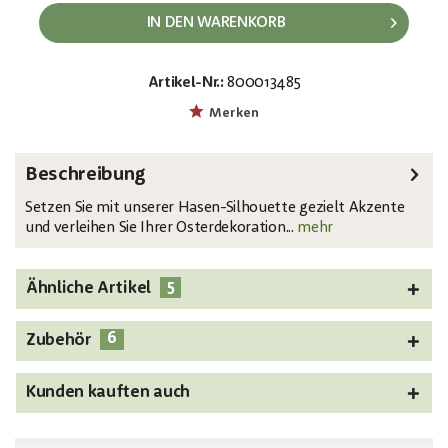
IN DEN WARENKORB
Artikel-Nr.:
800013485
EAN:
MPN:
4026397601701
83505011
Merken
Beschreibung
Setzen Sie mit unserer Hasen-Silhouette gezielt Akzente
und verleihen Sie Ihrer Osterdekoration...
mehr
5
Ähnliche Artikel
6
Zubehör
Kunden kauften auch