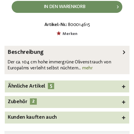
IN DEN WARENKORB
Artikel-Nr.:
800014615
EAN:
MPN:
4026397679908
82506423
Merken
Beschreibung
Der ca. 104 cm hohe immergrüne Olivenstrauch von
Europalms verleiht selbst nüchtern...
mehr
5
Ähnliche Artikel
2
Zubehör
Kunden kauften auch