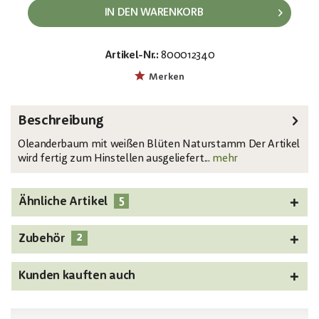
IN DEN WARENKORB
Artikel-Nr.:
800012340
EAN:
MPN:
4026397582208
82507246
Merken
Beschreibung
Oleanderbaum mit weißen Blüten Naturstamm Der Artikel
wird fertig zum Hinstellen ausgeliefert...
mehr
5
Ähnliche Artikel
2
Zubehör
Kunden kauften auch