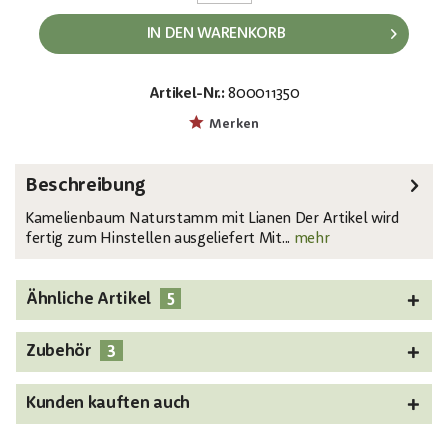
IN DEN WARENKORB
Artikel-Nr.:
800011350
EAN:
MPN:
4026397517668
82507226
Merken
Beschreibung
Kamelienbaum Naturstamm mit Lianen Der Artikel wird
fertig zum Hinstellen ausgeliefert Mit...
mehr
5
Ähnliche Artikel
3
Zubehör
Kunden kauften auch