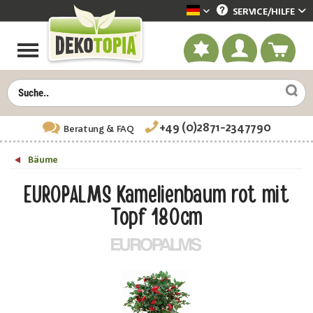
SERVICE/
HILFE
Dekotopia deutsch
+49 (0)2871-2347790
Beratung
& FAQ
Bäume
EUROPALMS Kamelienbaum rot mit
Topf 180cm