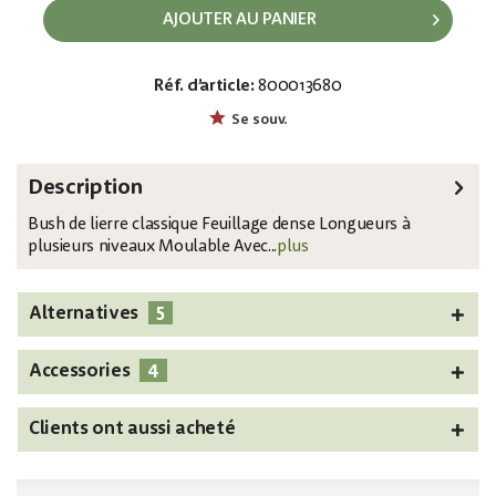
AJOUTER AU PANIER
Réf. d’article:
800013680
EAN:
MPN:
4026397619751
82502207
Se souv.
Description
Bush de lierre classique Feuillage dense Longueurs à
plusieurs niveaux Moulable Avec...
plus
5
Alternatives
4
Accessories
Clients ont aussi acheté