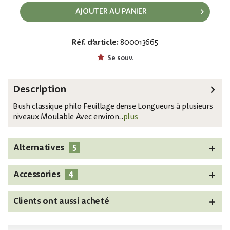
AJOUTER AU PANIER
Réf. d’article:
800013665
EAN:
MPN:
4026397619676
82502204
Se souv.
Description
Bush classique philo Feuillage dense Longueurs à plusieurs
niveaux Moulable Avec environ...
plus
5
Alternatives
4
Accessories
Clients ont aussi acheté