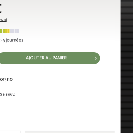
€
envoi
 3-5 journées
AJOUTER AU PANIER
013110
572
Se souv.