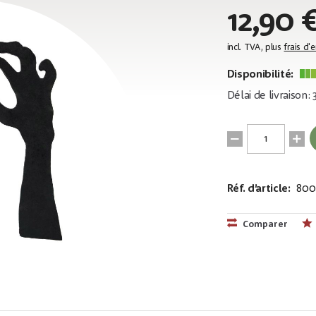
12,90 
incl. TVA, plus
frais d'
Disponibilité:
Délai de livraison:
Réf. d’article:
800
EAN:
MPN:
4026397601
83505005
Comparer