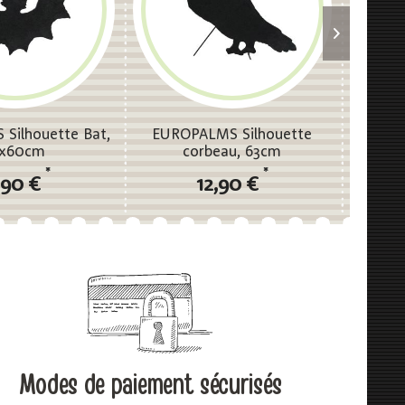
Silhouette Bat,
EUROPALMS Silhouette
EURO
2x60cm
corbeau, 63cm
*
*
,90 €
12,90 €
Modes de paiement sécurisés