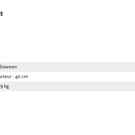
it
lloween
uteur : 40 cm
09 kg