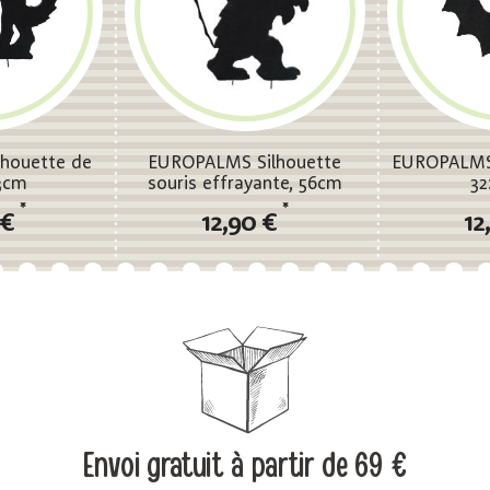
houette de
EUROPALMS Silhouette
EUROPALMS 
3cm
souris effrayante, 56cm
3
*
*
 €
12,90 €
12
Envoi gratuit
à partir de 69 €