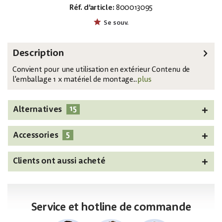
Réf. d’article:
800013095
EAN:
MPN:
4026397601497
83505002
Se souv.
Description
Convient pour une utilisation en extérieur Contenu de
l'emballage 1 x matériel de montage...
plus
15
Alternatives
5
Accessories
Clients ont aussi acheté
Service et hotline de commande