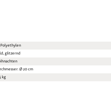
 Polyethylen
ld, glitzernd
ihnachten
rchmesser: Ø 20 cm
5 kg