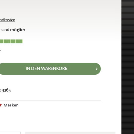
andkosten
rsand möglich
e
IN DEN WARENKORB
09265
050
Merken