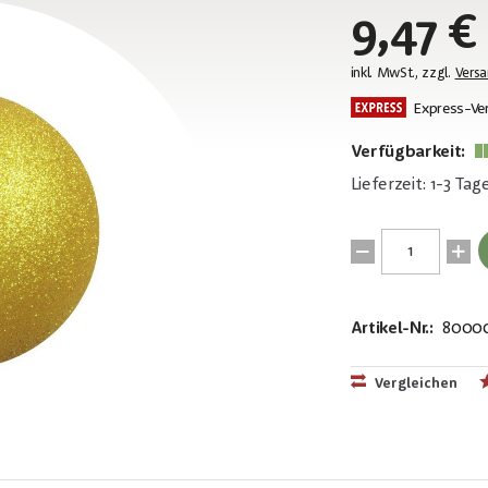
9,47 €
inkl. MwSt., zzgl.
Vers
Express-Ve
Verfügbarkeit:
Lieferzeit: 1-3 Tag
Artikel-Nr.:
8000
EAN:
MPN:
4026397459
83501279
Vergleichen