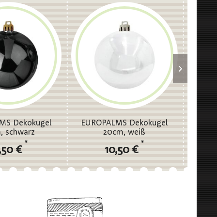
MS Dekokugel
EUROPALMS Dekokugel
EURO
, schwarz
20cm, weiß
*
*
,50 €
10,50 €