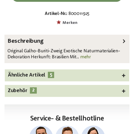
Artikel-Nr.:
800011925
EAN:
MPN:
4026397561173
83502372
Merken
Beschreibung
Original Galho-Buriti-Zweig Exotische Naturmaterialien-
Dekoration Herkunft: Brasilien Mit...
mehr
5
Ähnliche Artikel
2
Zubehör
Service- & Bestellhotline