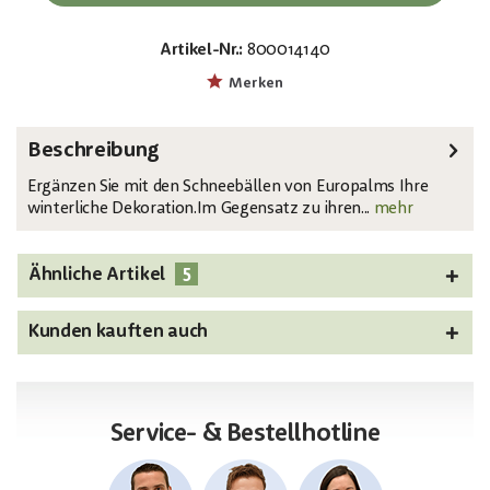
Artikel-Nr.:
800014140
EAN:
MPN:
4026397643527
83501650
Merken
Beschreibung
Ergänzen Sie mit den Schneebällen von Europalms Ihre
winterliche Dekoration.Im Gegensatz zu ihren...
mehr
5
Ähnliche Artikel
Kunden kauften auch
Service- & Bestellhotline