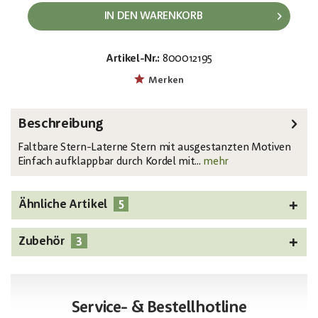
IN DEN WARENKORB
Artikel-Nr.:
800012195
EAN:
MPN:
4026397589900
83502284
Merken
Beschreibung
Faltbare Stern-Laterne Stern mit ausgestanzten Motiven
Einfach aufklappbar durch Kordel mit...
mehr
5
Ähnliche Artikel
3
Zubehör
Service- & Bestellhotline