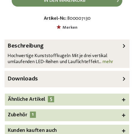
IN DEN WARENKORB
Artikel-Nr.:
800007130
EAN:
MPN:
4026397407242
83501240
Merken
Beschreibung
Hochwertige Kunststoffkugeln Mit je drei vertikal
umlaufenden LED-Reihen und Lauflichteffekt...
mehr
Downloads
5
Ähnliche Artikel
1
Zubehör
Kunden kauften auch