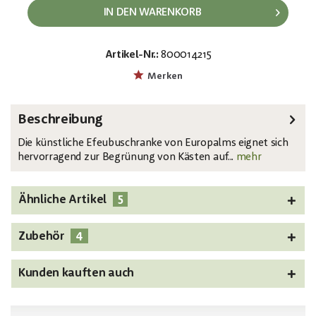
IN DEN WARENKORB
Artikel-Nr.:
800014215
EAN:
MPN:
4026397636659
82502507
Merken
Beschreibung
Die künstliche Efeubuschranke von Europalms eignet sich
hervorragend zur Begrünung von Kästen auf...
mehr
5
Ähnliche Artikel
4
Zubehör
Kunden kauften auch