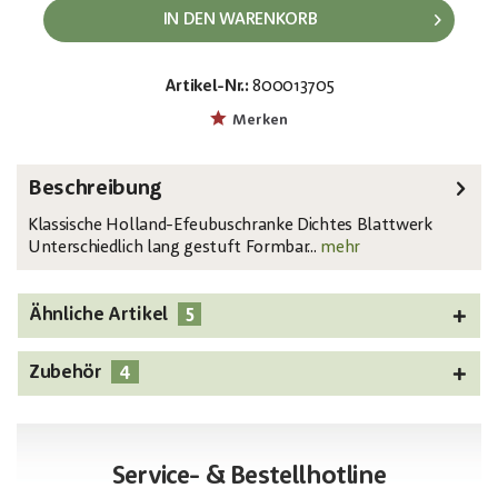
IN DEN WARENKORB
Artikel-Nr.:
800013705
EAN:
MPN:
4026397619874
82502212
Merken
Beschreibung
Klassische Holland-Efeubuschranke Dichtes Blattwerk
Unterschiedlich lang gestuft Formbar...
mehr
5
Ähnliche Artikel
4
Zubehör
Service- & Bestellhotline