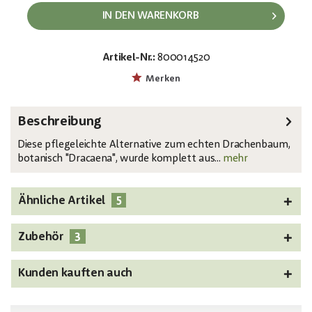
IN DEN WARENKORB
Artikel-Nr.:
800014520
EAN:
MPN:
4026397641936
82505779
Merken
Beschreibung
Diese pflegeleichte Alternative zum echten Drachenbaum,
botanisch "Dracaena", wurde komplett aus...
mehr
5
Ähnliche Artikel
3
Zubehör
Kunden kauften auch