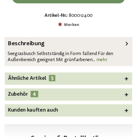
Artikel-Nr.:
800012400
EAN:
MPN:
4026397582956
82531062
Merken
Beschreibung
Seegrasbusch Selbstständig in Form fallend Für den
Außenbereich geeignet Mit grünfarbenen...
mehr
5
Ähnliche Artikel
4
Zubehör
Kunden kauften auch