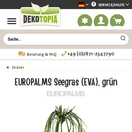
SERVICE/
HILFE
Dekotopia deutsch
+49 (0)2871-2347790
Beratung
& FAQ
Gräser
EUROPALMS Seegras (EVA), grün