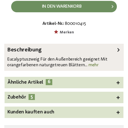
IN DEN WARENKORB
Artikel-Nr.:
800010415
EAN:
MPN:
4026397480122
82505621
Merken
Beschreibung
Eucalyptuszweig Für den Außenbereich geeignet Mit
orangefarbenen naturgetreuen Blättern...
mehr
6
Ähnliche Artikel
5
Zubehör
Kunden kauften auch