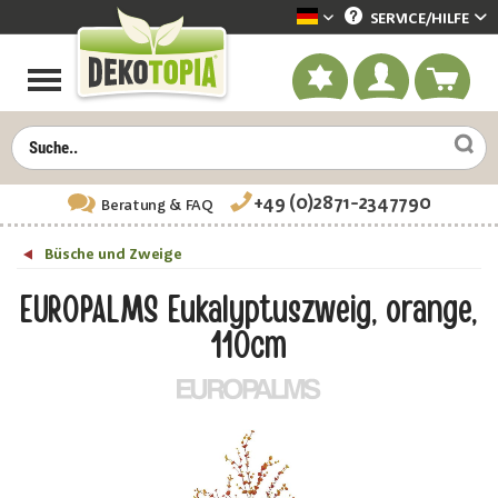
SERVICE/
HILFE
Dekotopia deutsch
+49 (0)2871-2347790
Beratung
& FAQ
Büsche und Zweige
EUROPALMS Eukalyptuszweig, orange,
110cm