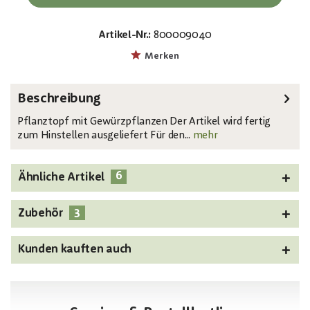
Artikel-Nr.:
800009040
EAN:
MPN:
4026397460254
82505639
Merken
Beschreibung
Pflanztopf mit Gewürzpflanzen Der Artikel wird fertig
zum Hinstellen ausgeliefert Für den...
mehr
6
Ähnliche Artikel
3
Zubehör
Kunden kauften auch