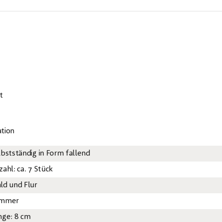
t
tion
lbstständig in Form fallend
ahl: ca. 7 Stück
ld und Flur
mmer
nge: 8 cm