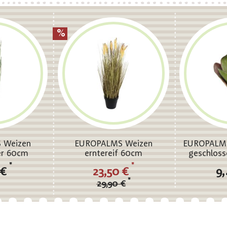
 Weizen
EUROPALMS Weizen
EUROPALMS 
r 60cm
erntereif 60cm
geschloss
*
*
 €
23,50 €
9
*
29,90 €