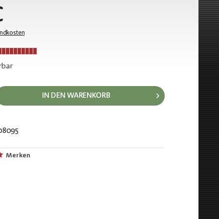
€
andkosten
rbar
IN DEN WARENKORB
08095
35
Merken