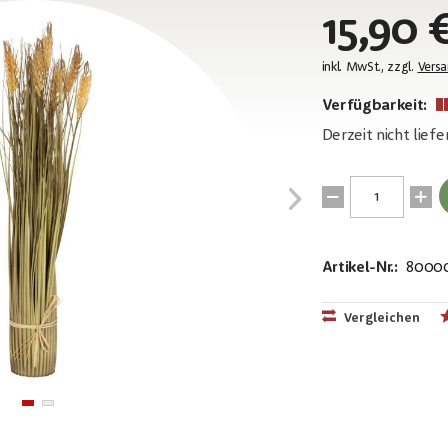
15,90 
inkl. MwSt., zzgl.
Vers
Verfügbarkeit:
Derzeit nicht liefe
Artikel-Nr.:
8000
EAN:
MPN:
40263977356
82505868
Vergleichen