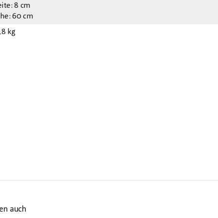
eite: 8 cm
he: 60 cm
48 kg
en auch