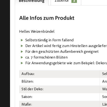
3
Zubehör
Beschreibung
Alle Infos
zum Produkt
Helles Weizenbündel
Selbstständig in Form fallend
Der Artikel wird fertig zum Hinstellen ausgeliefer
Für den geschützten Außenbereich geeignet
ca. 7 formschönen Blüten
Für Anwendungsgebiete wie zum Beispiel: Dekora
Aufbau:
Se
Blüten:
Anz
Stil der Deko:
Wa
Saison:
So
Maße:
Lä