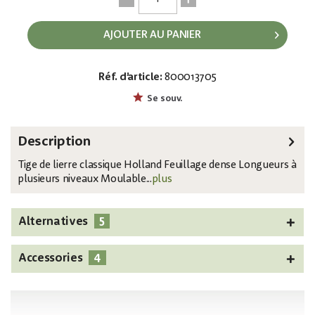
AJOUTER AU PANIER
Réf. d’article:
800013705
EAN:
MPN:
4026397619874
82502212
Se souv.
Description
Tige de lierre classique Holland Feuillage dense Longueurs à
plusieurs niveaux Moulable...
plus
5
Alternatives
4
Accessories