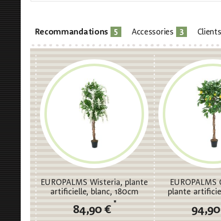
5
3
Recommandations
Accessories
Client
EUROPALMS Wisteria, plante
EUROPALMS Ci
artificielle, blanc, 180cm
plante artifici
*
84,90 €
94,90