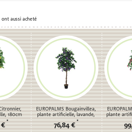
s ont aussi acheté
tronnier,
EUROPALMS Bougainvillea,
EUROPALMS 
elle, 180cm
plante artificielle, lavande,
plante artif
180cm
*
*
 €
76,84 €
99