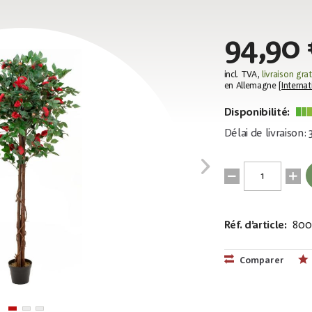
94,90 
incl. TVA,
livraison grat
en Allemagne [
Internat
Disponibilité:
Délai de livraison:
Réf. d’article:
800
EAN:
MPN:
4026397517
82507226
Comparer