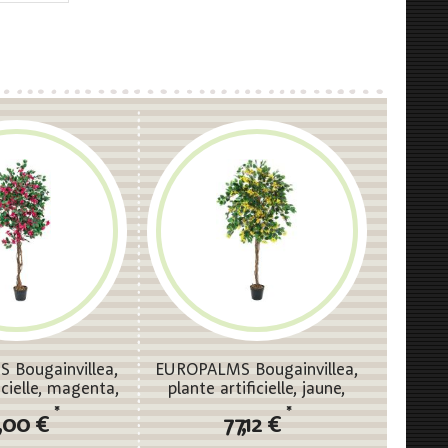
Bougainvillea,
EUROPALMS Bougainvillea,
icielle, magenta,
plante artificielle, jaune,
180cm
180cm
*
*
,00 €
77,12 €