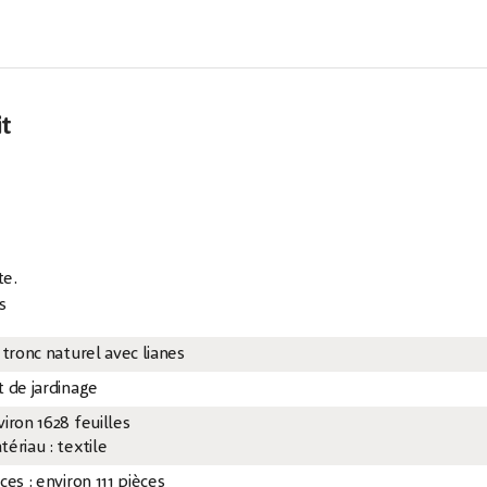
it
te.
s
 tronc naturel avec lianes
t de jardinage
iron 1628 feuilles
ériau : textile
ces : environ 111 pièces