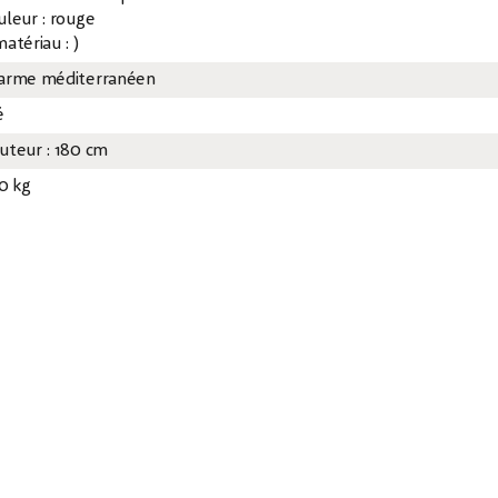
uleur : rouge
atériau : )
arme méditerranéen
é
uteur : 180 cm
30 kg