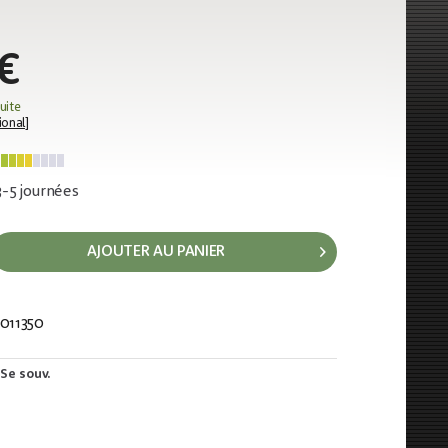
€
uite
ional
]
 3-5 journées
AJOUTER AU PANIER
011350
668
Se souv.