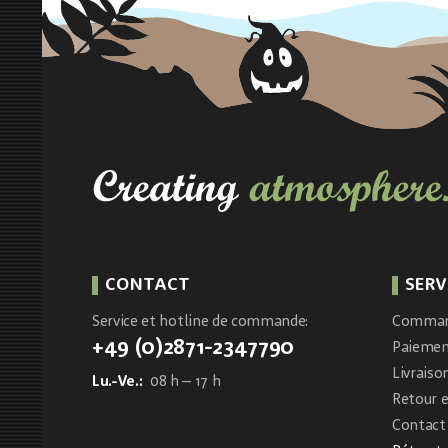
CONTACT
SERV
Service et hotline de commande:
Comma
+49 (0)2871-2347790
Paieme
Livraiso
Lu.-Ve.:
08 h – 17 h
Retour 
Contact 