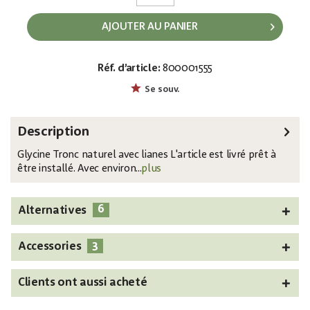
AJOUTER AU PANIER
Réf. d’article:
800001555
EAN:
MPN:
4026397517774
82507106
Se souv.
Description
Glycine Tronc naturel avec lianes L'article est livré prêt à
être installé. Avec environ...
plus
6
Alternatives
3
Accessories
Clients ont aussi acheté