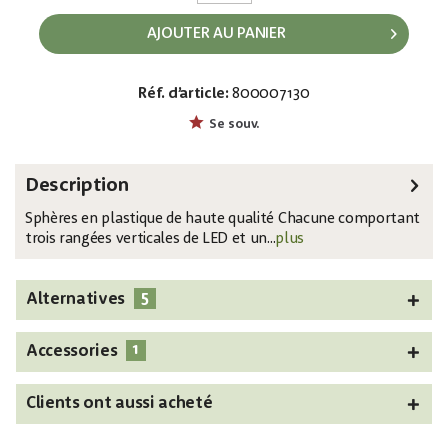
AJOUTER AU PANIER
Réf. d’article:
800007130
EAN:
MPN:
4026397407242
83501240
Se souv.
Description
Sphères en plastique de haute qualité Chacune comportant
trois rangées verticales de LED et un...
plus
5
Alternatives
1
Accessories
Clients ont aussi acheté