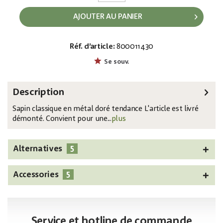
AJOUTER AU PANIER
Réf. d’article:
800011430
EAN:
MPN:
4026397524956
83500550
Se souv.
Description
Sapin classique en métal doré tendance L'article est livré
démonté. Convient pour une...
plus
5
Alternatives
5
Accessories
Service et hotline de commande