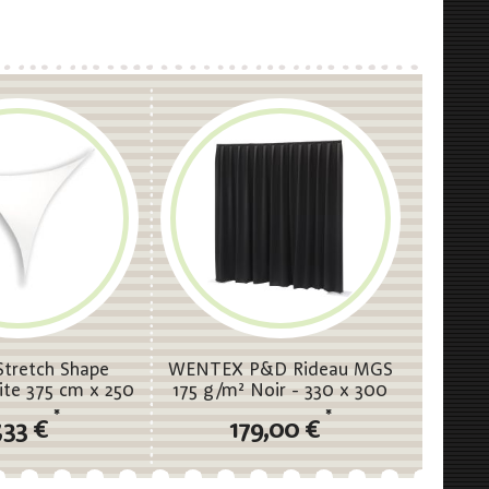
tretch Shape
WENTEX P&D Rideau MGS
ite 375 cm x 250
175 g/m² Noir - 330 x 300
, Blanc
cm (L x H) - plissé
*
*
,33 €
179,00 €