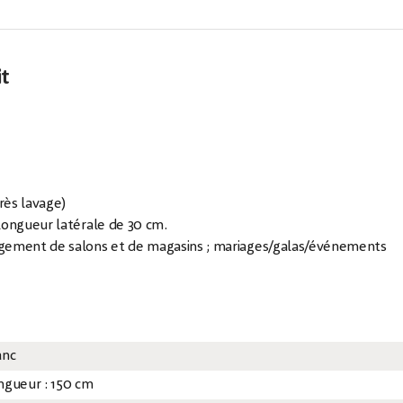
it
rès lavage)
longueur latérale de 30 cm.
agement de salons et de magasins ; mariages/galas/événements
anc
ngueur : 150 cm