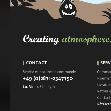
CONTACT
SERV
Service et hotline de commande:
Comma
+49 (0)2871-2347790
Paieme
Livraiso
Lu.-Ve.:
08 h – 17 h
Retour 
Contact 
Rétracte