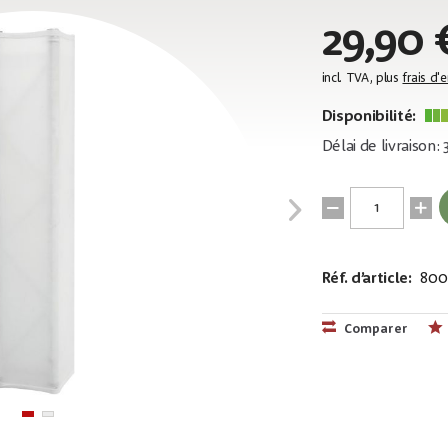
29,90 
incl. TVA, plus
frais d'
Disponibilité:
Délai de livraison:
Réf. d’article:
800
EAN:
MPN:
4026397720
83312122
Comparer