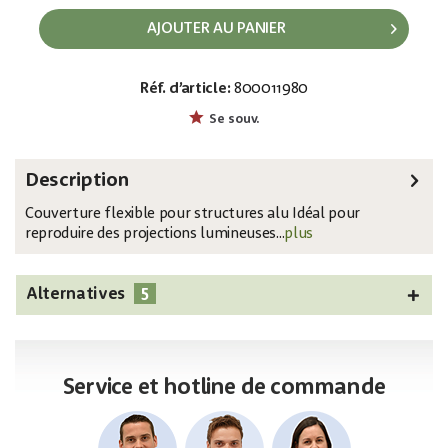
AJOUTER AU PANIER
Réf. d’article:
800011980
EAN:
MPN:
4026397720594
83312128
Se souv.
Description
Couverture flexible pour structures alu Idéal pour
reproduire des projections lumineuses...
plus
5
Alternatives
Service et hotline de commande