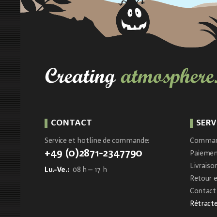
CONTACT
SERV
Service et hotline de commande:
Comma
+49 (0)2871-2347790
Paieme
Livraiso
Lu.-Ve.:
08 h – 17 h
Retour 
Contact 
Rétracte