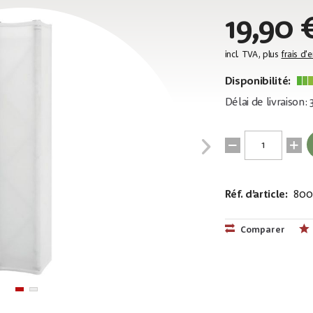
19,90 
incl. TVA, plus
frais d'
Disponibilité:
Délai de livraison:
Réf. d’article:
800
EAN:
MPN:
40263975516
83312120
Comparer