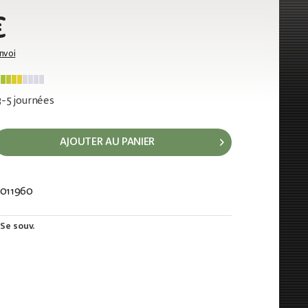
€
envoi
 3-5 journées
AJOUTER AU PANIER
011960
93
Se souv.