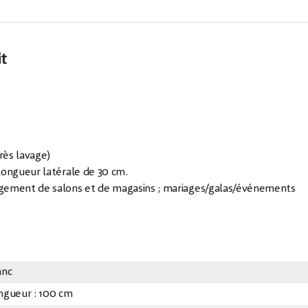
it
rès lavage)
longueur latérale de 30 cm.
agement de salons et de magasins ; mariages/galas/événements
anc
ngueur : 100 cm