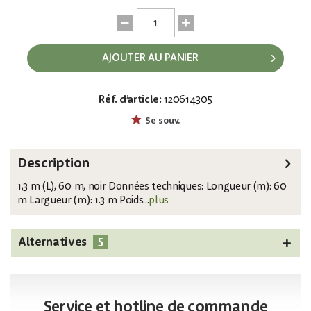
AJOUTER AU PANIER
Réf. d’article:
120614305
EAN:
MPN:
8717748326904
89212
Se souv.
Description
1,3 m (L), 60 m, noir Données techniques: Longueur (m): 60
m Largueur (m): 1.3 m Poids...
plus
5
Alternatives
Service et hotline de commande