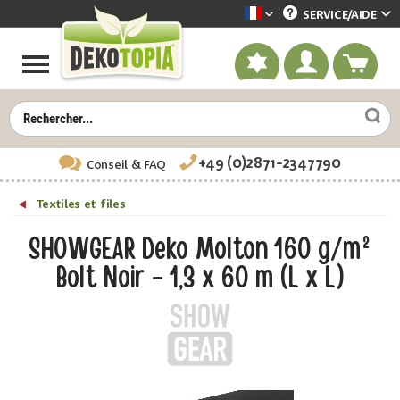
SERVICE/
AIDE
Dekotopia französisch
+49 (0)2871-2347790
Conseil
& FAQ
Textiles et files
SHOWGEAR Deko Molton 160 g/m²
Bolt Noir - 1,3 x 60 m (L x L)