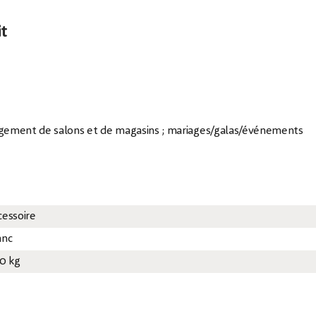
it
agement de salons et de magasins ; mariages/galas/événements
cessoire
anc
30 kg