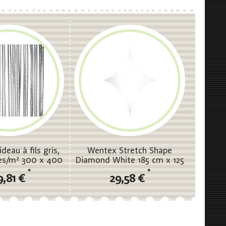
eau à fils gris,
Wentex Stretch Shape
s/m² 300 x 400
Diamond White 185 cm x 125
) - non plissé
cm, Blanc
*
*
9,81 €
29,58 €