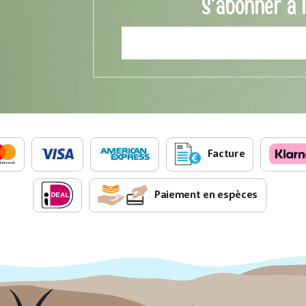
S'abonner à 
Facture
Paiement en espèces