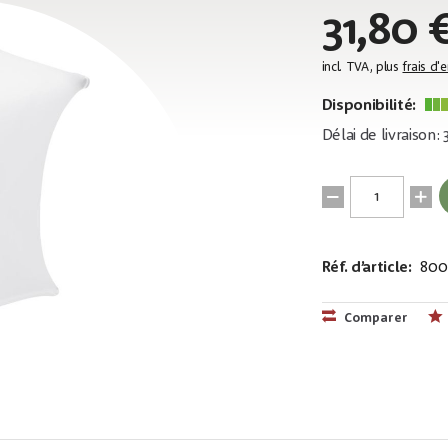
31,80 
incl. TVA, plus
frais d'
Disponibilité:
Délai de livraison:
Réf. d’article:
800
EAN:
MPN:
4026397558
83312102
Comparer