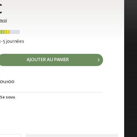
€
envoi
 3-5 journées
AJOUTER AU PANIER
012100
586
Se souv.