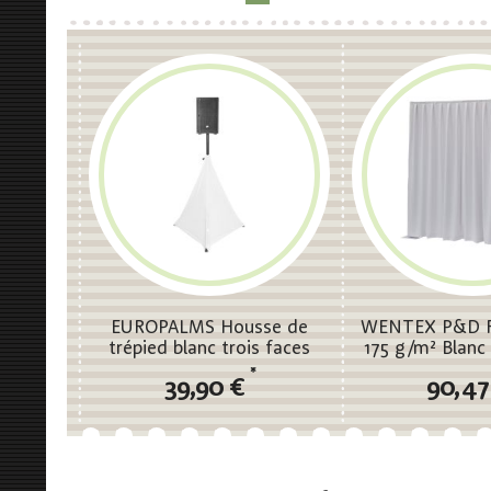
EUROPALMS Housse de
WENTEX P&D R
trépied blanc trois faces
175 g/m² Blanc 
cm (L x H) 
*
39,90 €
90,47