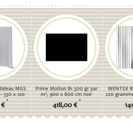
ideau MGS
Prime Molton B1 300 gr par
WENTEX Rid
- 330 x 120
m², 900 x 600 cm noir
220 gramme
- plissé
cm (L x H
*
*
 €
418,00 €
14