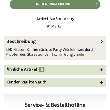
IN DEN WARENKORB
Artikel-Nr.:
800014415
EAN:
MPN:
4026397302530
83309050
Merken
Beschreibung
LED-Gläser für Ihre nächste Party Würfeln wird durch
Klopfen des Glases auf den Tisch in Gang...
mehr
5
Ähnliche Artikel
Kunden kauften auch
Service- & Bestellhotline