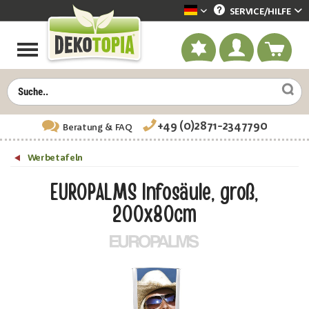
SERVICE/
HILFE
Dekotopia deutsch
+49 (0)2871-2347790
Beratung
& FAQ
Werbetafeln
EUROPALMS Infosäule, groß,
200x80cm