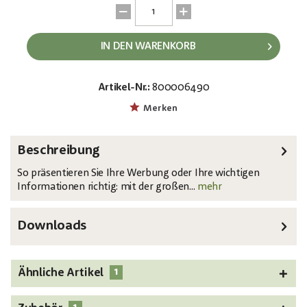
IN DEN WARENKORB
Artikel-Nr.:
800006490
EAN:
MPN:
4026397386851
83331740
Merken
Beschreibung
So präsentieren Sie Ihre Werbung oder Ihre wichtigen
Informationen richtig: mit der großen...
mehr
Downloads
1
Ähnliche Artikel