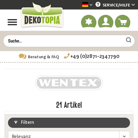
SERVICE/
HILFE
Dekotopia deutsch
+49 (0)2871-2347790
Beratung
& FAQ
21
Artikel
Filtern