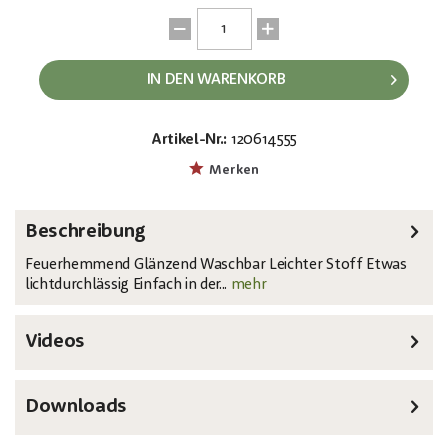
IN DEN WARENKORB
Artikel-Nr.:
120614555
EAN:
MPN:
8717748289162
89412
Merken
Beschreibung
Feuerhemmend Glänzend Waschbar Leichter Stoff Etwas
lichtdurchlässig Einfach in der...
mehr
Videos
Downloads