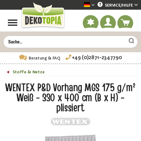
SERVICE/
HILFE
Dekotopia deutsch
+49 (0)2871-2347790
Beratung
& FAQ
Stoffe & Netze
WENTEX P&D Vorhang MGS 175 g/m²
Weiß - 330 x 400 cm (B x H) -
plissiert