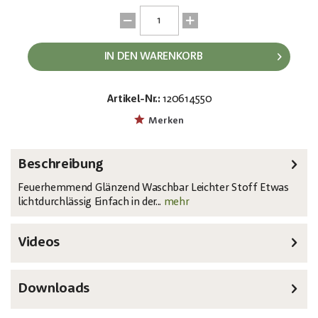
IN DEN WARENKORB
Artikel-Nr.:
120614550
EAN:
MPN:
8717748289148
89411
Merken
Beschreibung
Feuerhemmend Glänzend Waschbar Leichter Stoff Etwas
lichtdurchlässig Einfach in der...
mehr
Videos
Downloads