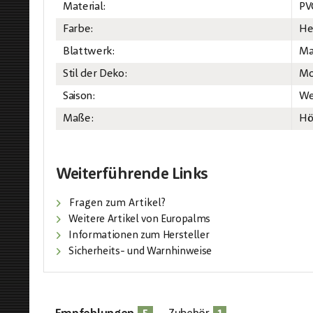
Material:
PV
Farbe:
He
Blattwerk:
Ma
Stil der Deko:
Mo
Saison:
We
Maße:
Hö
Weiterführende Links
Fragen zum Artikel?
Weitere Artikel von Europalms
Informationen zum Hersteller
Sicherheits- und Warnhinweise
5
1