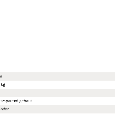
cm
3 kg
atzsparend gebaut
änder