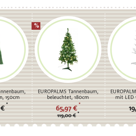
nnenbaum,
EUROPALMS Tannenbaum,
EUROPALM
ün, 150cm
beleuchtet, 180cm
mit LED
B
*
*
 €
65,97 €
19
*
119,00 €