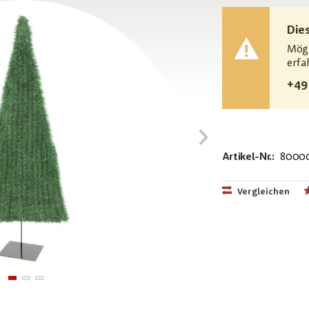
Die
Mögl
erfa
+49
Artikel-Nr.:
8000
MPN:
83500248
Vergleichen