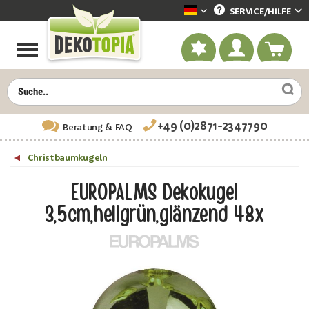
SERVICE/
HILFE
Dekotopia deutsch
+49 (0)2871-2347790
Beratung
& FAQ
Christbaumkugeln
EUROPALMS Dekokugel
3,5cm,hellgrün,glänzend 48x