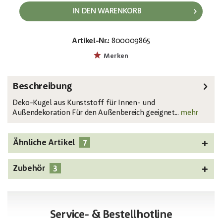
IN DEN WARENKORB
Artikel-Nr.:
800009865
EAN:
MPN:
4026397471410
8350129X
Merken
Beschreibung
Deko-Kugel aus Kunststoff für Innen- und
Außendekoration Für den Außenbereich geeignet...
mehr
7
Ähnliche Artikel
3
Zubehör
Service- & Bestellhotline