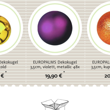
ekokugel
EUROPALMS Dekokugel
EUROPAL
gold
3,5cm, violett, metallic 48x
3,5cm, kup
*
*
 €
19,90 €
20