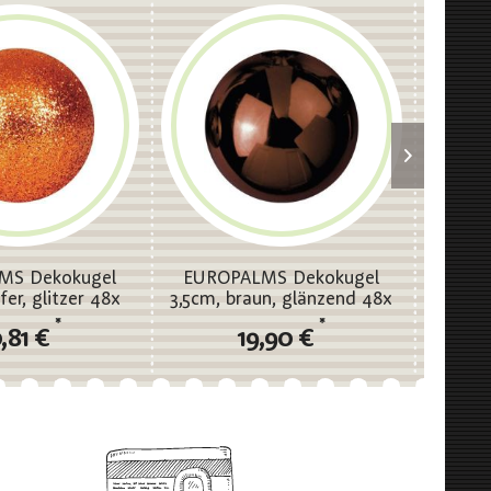
MS Dekokugel
EUROPALMS Dekokugel
EURO
fer, glitzer 48x
3,5cm, braun, glänzend 48x
3,5cm, 
*
*
,81 €
19,90 €