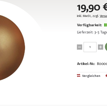
19,90 
inkl. MwSt., zzgl.
Vers
Verfügbarkeit:
Lieferzeit: 3-5 Tag
Artikel-Nr.:
8000
EAN:
MPN:
40263974711
8350129A
Vergleichen