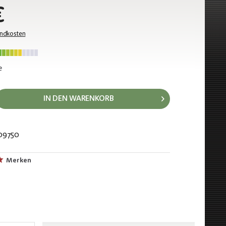
€
andkosten
e
IN DEN WARENKORB
09750
51
Merken