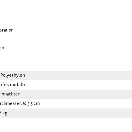
oration
en
 Polyethylen
pfer, metallic
ihnachten
rchmesser: Ø 3,5 cm
6 kg