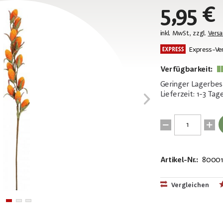
5,95 €
inkl. MwSt., zzgl.
Vers
Express-Ve
Verfügbarkeit:
Geringer Lagerbes
Lieferzeit: 1-3 Tag
Artikel-Nr.:
80001
EAN:
MPN:
4026397582
82530589
Vergleichen