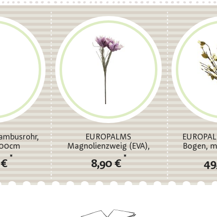
mbusrohr,
EUROPALMS
EUROPAL
200cm
Magnolienzweig (EVA),
Bogen, m
violett
*
*
 €
8,90 €
49