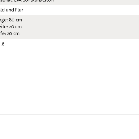
terial: EVA Softkunststoff
ld und Flur
nge: 80 cm
eite: 20 cm
efe: 20 cm
0 g