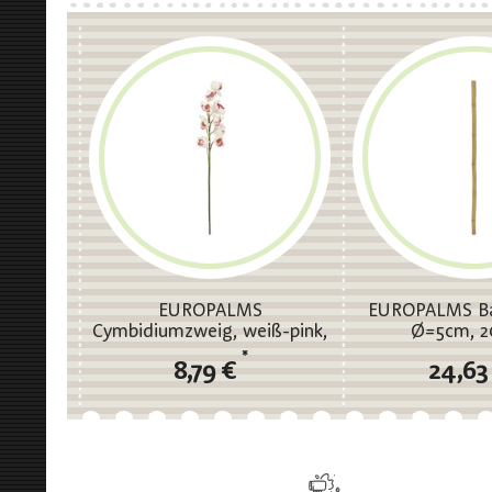
EUROPALMS
EUROPALMS Ba
Cymbidiumzweig, weiß-pink,
Ø=5cm, 
90cm
*
8,79 €
24,63