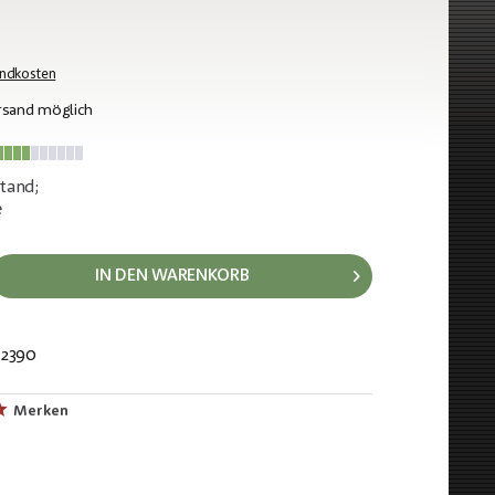
andkosten
rsand möglich
tand;
e
IN DEN WARENKORB
2390
895
Merken